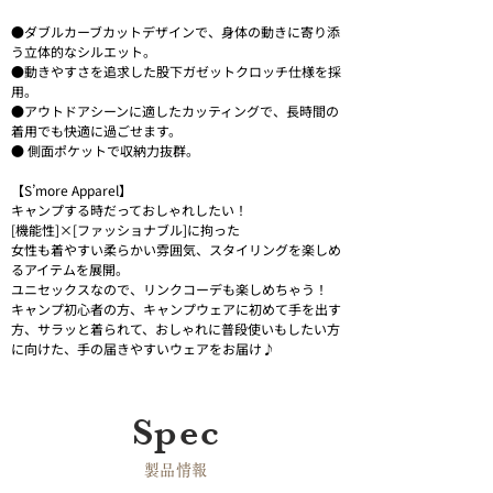
●ダブルカーブカットデザインで、身体の動きに寄り添
う立体的なシルエット。
●動きやすさを追求した股下ガゼットクロッチ仕様を採
用。
●アウトドアシーンに適したカッティングで、長時間の
着用でも快適に過ごせます。
● 側面ポケットで収納力抜群。
【S’more Apparel】
キャンプする時だっておしゃれしたい！
[機能性]×[ファッショナブル]に拘った
女性も着やすい柔らかい雰囲気、スタイリングを楽しめ
るアイテムを展開。
ユニセックスなので、リンクコーデも楽しめちゃう！
キャンプ初心者の方、キャンプウェアに初めて手を出す
方、サラッと着られて、おしゃれに普段使いもしたい方
に向けた、手の届きやすいウェアをお届け♪
Spec
​製品情報