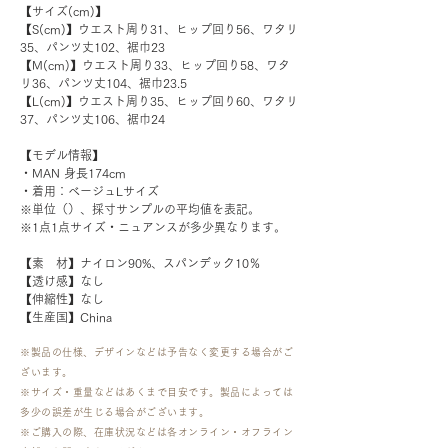
【サイズ(cm)】
【S(cm)】ウエスト周り31、ヒップ回り56、ワタリ
35、パンツ丈102、裾巾23
【M(cm)】ウエスト周り33、ヒップ回り58、ワタ
リ36、パンツ丈104、裾巾23.5
【L(cm)】ウエスト周り35、ヒップ回り60、ワタリ
37、パンツ丈106、裾巾24
【モデル情報】
・MAN 身長174cm
・着用：ベージュLサイズ
※単位（）、採寸サンプルの平均値を表記。
※1点1点サイズ・ニュアンスが多少異なります。
【素　材】ナイロン90%、スパンデック10％
【透け感】なし
【伸縮性】なし
【生産国】China
※製品の仕様、デザインなどは予告なく変更する場合がご
ざいます。
※サイズ・重量などはあくまで目安です。製品によっては
多少の誤差が生じる場合がございます。
​※ご購入の際、在庫状況などは各オンライン・オフライン