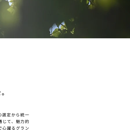
を。
の選定から統一
通じて、魅力的
で心躍るグラン