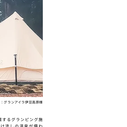
企業：グランアイラ伊豆高原様
置するグランピング施
かけ流しの温泉が備わ