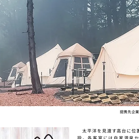
​​提携先
太平洋を見渡す高台に位
設。各客室には自家源泉