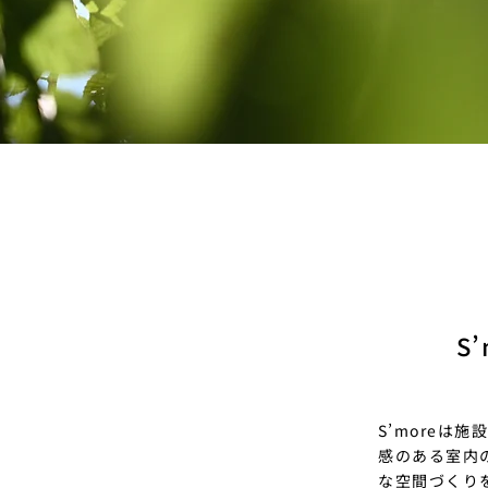
S
S’more
感のある室内
な空間づくり