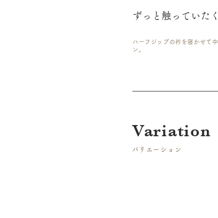
ずっと触っていた
ハーフジップの衿を寝かせて
ン。
​Variation
​バリエーション