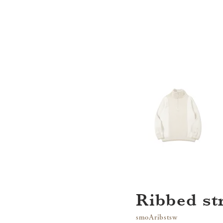
Ribbed st
smoAribstsw