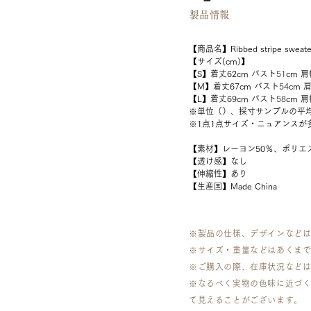
​製品情報
【商品名】Ribbed stripe s
【サイズ(cm)】
【S】着丈62cm バスト
51
cm 肩
【M】着丈67cm バスト
54
cm 
【L】着丈69cm バスト
58
cm 肩
※単位（）、採寸サンプルの平
※1点1点サイズ・ニュアンスが
【素材】レーヨン50％、ポリエス
【透け感】なし
【伸縮性】あり
【生産国】Made China
※製品の仕様、デザインなど
※サイズ・重量などはあくま
​※ご購入の際、在庫状況など
※なるべく実物の色味に近づ
て見えることがございます。