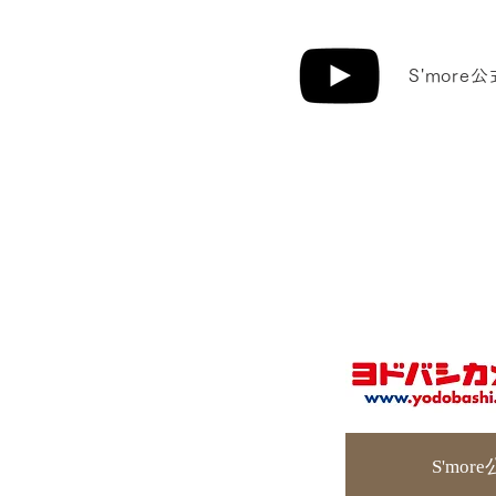
​S'mo
S'mor