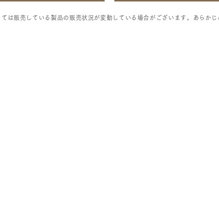
っては販売している製品の販売状況が変動している場合がございます。あらかじ
PRODUCTS
SU
- ​
S
’
more
Trails
- ​
​- テント・タープ
- ​