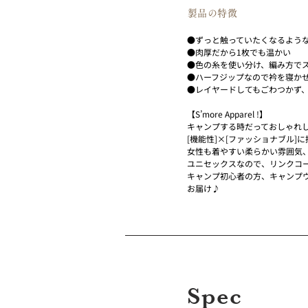
​製品の特徴
●ずっと触っていたくなるよう
●肉厚だから1枚でも温かい
●色の糸を使い分け、編み方で
●ハーフジップなので衿を寝か
●レイヤードしてもごわつかず
【S’more Apparel !】
キャンプする時だっておしゃれ
[機能性]×[ファッショナブル]
女性も着やすい柔らかい雰囲気
ユニセックスなので、リンクコ
キャンプ初心者の方、キャンプ
お届け♪
Spec