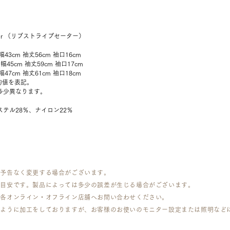
weater （リブストライプセーター）
幅43cm 袖丈56cm 袖口16cm
肩幅45cm 袖丈59cm 袖口17cm
幅47cm 袖丈61cm 袖口18cm
均値を表記。
多少異なります。
テル28％、ナイロン22％
は予告なく変更する場合がございます。
で目安です。製品によっては多少の誤差が生じる場合がございます。
は各オンライン・オフライン店舗へお問い合わせください。
くように加工をしておりますが、お客様のお使いのモニター設定または照明など