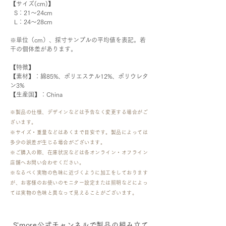
【サイズ(cm)】
  S：21〜24cm
  L：24〜28cm
※単位（cm）、採寸サンプルの平均値を表記。若
干の個体差があります。
【特徴】
【素材】：綿85%、ポリエステル12%、ポリウレタ
ン3%
【生産国】：China
※製品の仕様、デザインなどは予告なく変更する場合がご
ざいます。
※サイズ・重量などはあくまで目安です。製品によっては
多少の誤差が生じる場合がございます。
​※ご購入の際、在庫状況などは各オンライン・オフライン
店舗へお問い合わせください。
※なるべく実物の色味に近づくように加工をしております
が、お客様のお使いのモニター設定または照明などによっ
ては実物の色味と異なって見えることがございます。
​S'more公式チャンネルで製品の組み立て