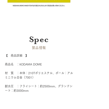
Spec
​製品情報
【　商品詳細　】
商品名　：KODAMA DOME
材　質　：本体：210Tポリエステル、ポール：アル
ミニウム合金（7001）
耐水圧　：フライシート：約2500mm、グランドシ
ート：約3000mm
UVカット：UPF30＋
重　量　：約14kg（ガイロープ・ペグ除く）