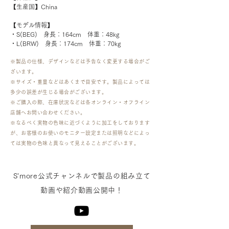
【生産国】China
【モデル情報】
・S(BEG)　身長：164cm　体重：48kg
・L(BRW)　身長：174cm　体重：70kg
※製品の仕様、デザインなどは予告なく変更する場合がご
ざいます。
※サイズ・重量などはあくまで目安です。製品によっては
多少の誤差が生じる場合がございます。
​※ご購入の際、在庫状況などは各オンライン・オフライン
店舗へお問い合わせください。
※なるべく実物の色味に近づくように加工をしております
が、お客様のお使いのモニター設定または照明などによっ
ては実物の色味と異なって見えることがございます。
​S'more公式チャンネルで製品の組み立て
動画や紹介動画公開中！