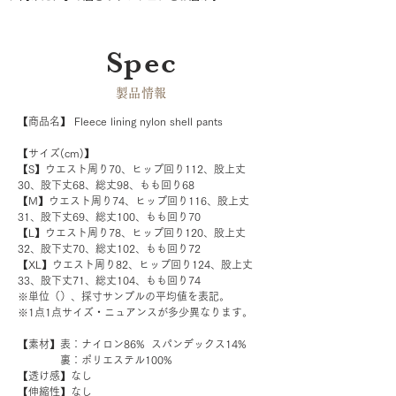
Spec
​製品情報
【商品名】 Fleece lining nylon shell pants 
【サイズ(cm)】
【S】ウエスト周り70、ヒップ回り112、股上丈
30、股下丈68、総丈98、もも回り68
【M】ウエスト周り74、ヒップ回り116、股上丈
31、股下丈69、総丈100、もも回り70
【L】ウエスト周り78、ヒップ回り120、股上丈
32、股下丈70、総丈102、もも回り72
【XL】ウエスト周り82、ヒップ回り124、股上丈
33、股下丈71、総丈104、もも回り74
※単位（）、採寸サンプルの平均値を表記。
※1点1点サイズ・ニュアンスが多少異なります。
【素材】表：ナイロン86%  スパンデックス14%
            裏：ポリエステル100%
【透け感】なし
【伸縮性】なし