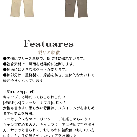
Featuares
​製品の特徴
●内側はフリース素材で、保温性に優れています。  
●複合素材で、風雨を効果的に遮断します。  
●側面には大きなポケットがあります。  
●膝部分は二重縫製で、摩擦を防ぎ、立体的なカットで
動きやすくなっています。
【S’more Apparel】
キャンプする時だっておしゃれしたい！
[機能性]×[ファッショナブル]に拘った
女性も着やすい柔らかい雰囲気、スタイリングを楽しめ
るアイテムを展開。
ユニセックスなので、リンクコーデも楽しめちゃう！
キャンプ初心者の方、キャンプウェアに初めて手を出す
方、サラッと着られて、おしゃれに普段使いもしたい方
に向けた、手の届きやすいウェアをお届け♪