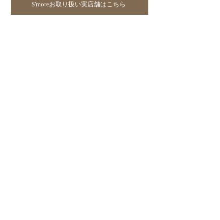
S'moreお取り扱い実店舗はこちら
JOUNAL
PRODUCTS
S
’
more
​- テント・タープ
​- ファニチャー
- 食器・調理器具