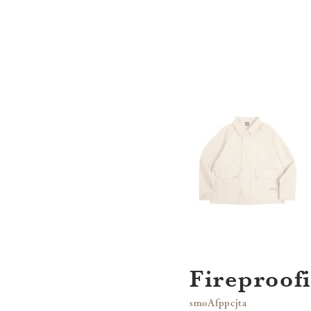
Fireproof
smoAfppcjta