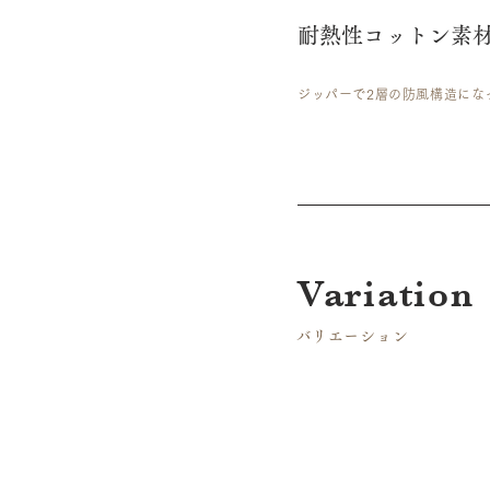
耐熱性コットン素
ジッパーで2層の防風構造にな
​Variation
​バリエーション