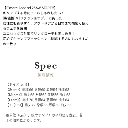
【S’more Apparel 25AW START!!】
キャンプする時だっておしゃれしたい！
[機能性]×[ファッショナブル]に拘った
女性にも着やすく、アウトドアから日常まで幅広く使え
るウェアを展開。
ユニセックス対応でリンクコーデも楽しめる！
初めてキャンプファッションに挑戦する方にもおすすめ
の一枚♪
Spec
​製品情報
【サイズ(cm)】
【S(cm)】総丈66 身幅60 肩幅54 袖丈62
【M(cm)】総丈68 身幅62 肩幅56 袖丈63
【L(cm)】総丈70 身幅64 肩幅58 袖丈64
【XL(cm)】総丈72 身幅66 肩幅60 袖丈65
※単位（cm）、採寸サンプルの平均値を表記。若
干の個体差があります。