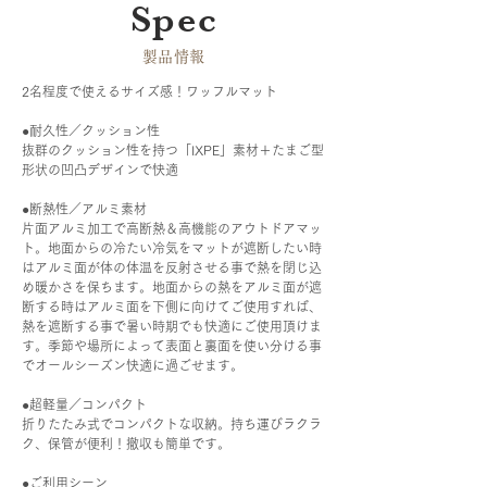
Spec
​製品情報
2名程度で使えるサイズ感！ワッフルマット
●耐久性／クッション性
抜群のクッション性を持つ「IXPE」素材＋たまご型
形状の凹凸デザインで快適
●断熱性／アルミ素材
片面アルミ加工で高断熱＆高機能のアウトドアマッ
ト。地面からの冷たい冷気をマットが遮断したい時
はアルミ面が体の体温を反射させる事で熱を閉じ込
め暖かさを保ちます。地面からの熱をアルミ面が遮
断する時はアルミ面を下側に向けてご使用すれば、
熱を遮断する事で暑い時期でも快適にご使用頂けま
す。季節や場所によって表面と裏面を使い分ける事
でオールシーズン快適に過ごせます。
●超軽量／コンパクト
折りたたみ式でコンパクトな収納。持ち運びラクラ
ク、保管が便利！撤収も簡単です。
●ご利用シーン