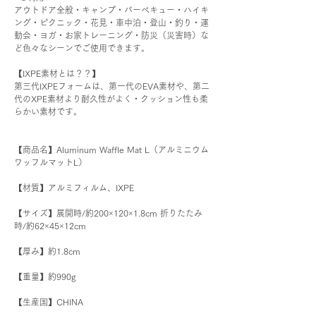
アウトドア全般・キャンプ・バーベキュー・ハイキ
ング・ピクニック・花見・車中泊・登山・釣り・運
動会・ヨガ・お家トレーニング・防災（災害時）な
ど色々なシーンでご使用できます。
【IXPE素材とは？？】
第三代IXPEフォームは、第一代のEVA素材や、第二
代のXPE素材より耐久性がよく・クッション性も柔
らかい素材です。
【商品名】Aluminum Waffle Mat L（アルミニウム
ワッフルマットL）
【材質】アルミフィルム、IXPE
【サイズ】展開時/約200×120×1.8cm 折りたたみ
時/約62×45×12cm
【厚み】約1.8cm
【重量】約990g
【生産国】CHINA