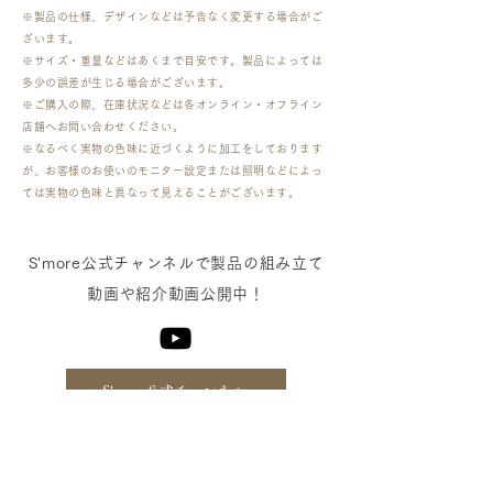
※製品の仕様、デザインなどは予告なく変更する場合がご
ざいます。
※サイズ・重量などはあくまで目安です。製品によっては
多少の誤差が生じる場合がございます。
​※ご購入の際、在庫状況などは各オンライン・オフライン
店舗へお問い合わせください。
※なるべく実物の色味に近づくように加工をしております
が、お客様のお使いのモニター設定または照明などによっ
ては実物の色味と異なって見えることがございます。
​S'more公式チャンネルで製品の組み立て
動画や紹介動画公開中！
S'more公式チャンネル