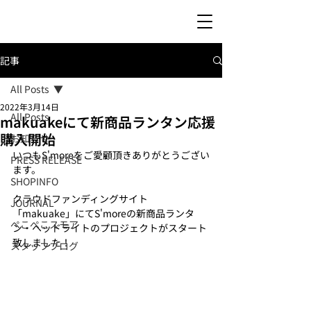
記事
All Posts
2022年3月14日
All Posts
makuakeにて新商品ランタン応援
購入開始
お知らせ
いつもS'moreをご愛顧頂きありがとうござい
PRESS RELEASE
ます。
SHOPINFO
クラウドファンディングサイト
JOURNAL
「makuake」にてS'moreの新商品ランタ
ぺこぺこスモア
ン・ヘッドライトのプロジェクトがスタート
致しました！
スタッフブログ