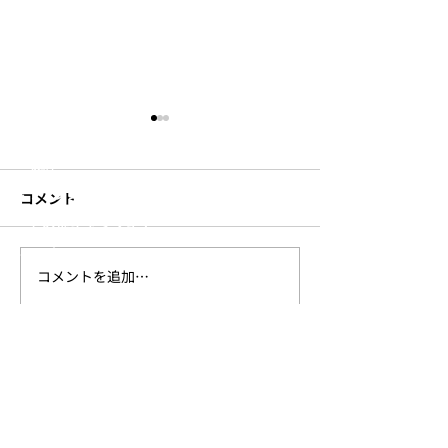
​- テント・タープ
​- ファニチャー
- 食器・調理器具
- 焚き火用品
- 寝具
- 収納
- ランタン・ライト
コメント
- その他キャンプギア
- アパレル
コメントを追加…
新作Urban Series発売の
新作アパレル発
Trails
お知らせ
らせ
SHOP
ONLINE STORE
Amazon
楽天