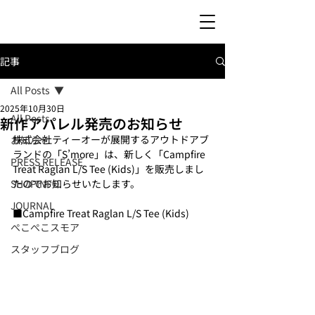
記事
All Posts
2025年10月30日
All Posts
新作アパレル発売のお知らせ
株式会社ティーオーが展開するアウトドアブ
お知らせ
ランドの「S’more」は、新しく「Campfire 
PRESS RELEASE
Treat Raglan L/S Tee (Kids)」を販売しまし
SHOPINFO
たのでお知らせいたします。
JOURNAL
■Campfire Treat Raglan L/S Tee (Kids)
ぺこぺこスモア
スタッフブログ