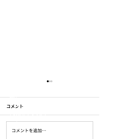
JOUNAL
PRODUCTS
S
’
more
​- テント・タープ
​- ファニチャー
- 食器・調理器具
- 焚き火用品
- 寝具
- 収納
- ランタン・ライト
コメント
- その他キャンプギア
- アパレル
コメントを追加…
新作Urban Series発売の
新作アパレル発
Trails