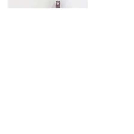
Spec
​製品情報
【商品名】YAKOU300
【サイズ】（約）60mm×35mm×44mm
【輝度】300ルーメン
【防水規格】IPX8
【材質】ABS、TPE
【付属品】
本体×1、
単4電池×3
、収納ケース×1
【生産国】China