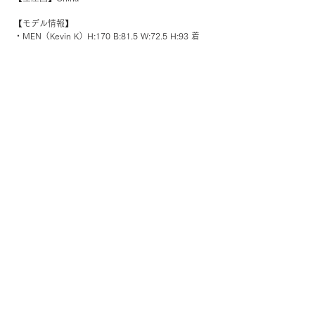
【モデル情報】
・MEN（Kevin K）H:170 B:81.5 W:72.5 H:93 着
用：ベージュ→Mサイズ
・WOMAN（Chielu）H:165 B:78.5 W:58 H:84 着
用：ブラウン→Lサイズ
※製品の仕様、デザインなどは予告なく変更する場合がご
ざいます。
※サイズ・重量などはあくまで目安です。製品によっては
多少の誤差が生じる場合がございます。
​※ご購入の際、在庫状況などは各オンライン・オフライン
店舗へお問い合わせください。
※なるべく実物の色味に近づくように加工をしております
が、お客様のお使いのモニター設定または照明などによっ
ては実物の色味と異なって見えることがございます。
​S'more公式チャンネルで製品の組み立て
動画や紹介動画公開中！