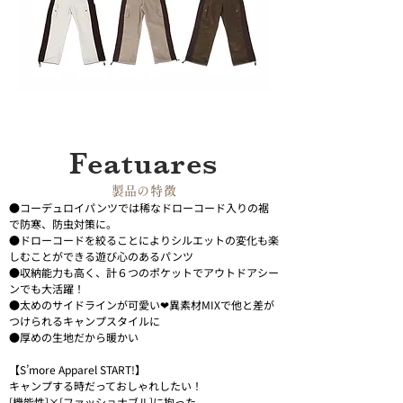
Featuares
​製品の特徴
●コーデュロイパンツでは稀なドローコード入りの裾
で防寒、防虫対策に。
●ドローコードを絞ることによりシルエットの変化も楽
しむことができる遊び心のあるパンツ
●収納能力も高く、計６つのポケットでアウトドアシー
ンでも大活躍！
●太めのサイドラインが可愛い❤︎異素材MIXで他と差が
つけられるキャンプスタイルに
●厚めの生地だから暖かい
【S’more Apparel START!】
キャンプする時だっておしゃれしたい！
[機能性]×[ファッショナブル]に拘った