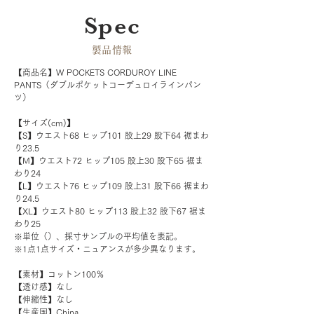
Spec
​製品情報
【商品名】W POCKETS CORDUROY LINE 
PANTS（ダブルポケットコーデュロイラインパン
ツ）
【サイズ(cm)】
【S】ウエスト68 ヒップ101 股上29 股下64 裾まわ
り23.5
【M】ウエスト72 ヒップ105 股上30 股下65 裾ま
わり24
【L】ウエスト76 ヒップ109 股上31 股下66 裾まわ
り24.5
【XL】ウエスト80 ヒップ113 股上32 股下67 裾ま
わり25
※単位（）、採寸サンプルの平均値を表記。
※1点1点サイズ・ニュアンスが多少異なります。
【素材】コットン100％
【透け感】なし
【伸縮性】なし
【生産国】China