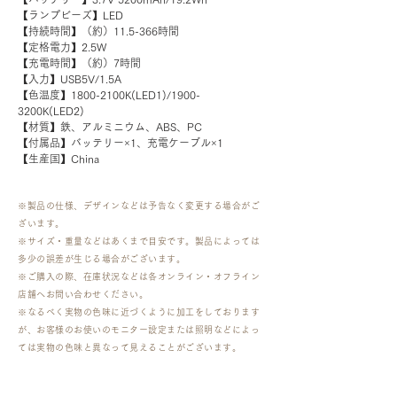
【ランプビーズ】LED

【持続時間】（約）11.5-366時間

【定格電力】2.5W

【充電時間】（約）7時間

【入力】USB5V/1.5A

【色温度】1800-2100K(LED1)/1900-
3200K(LED2)

【材質】鉄、アルミニウム、ABS、PC

【付属品】バッテリー×1、充電ケーブル×1

【生産国】China
※製品の仕様、デザインなどは予告なく変更する場合がご
ざいます。
※サイズ・重量などはあくまで目安です。製品によっては
多少の誤差が生じる場合がございます。
​※ご購入の際、在庫状況などは各オンライン・オフライン
店舗へお問い合わせください。
※なるべく実物の色味に近づくように加工をしております
が、お客様のお使いのモニター設定または照明などによっ
ては実物の色味と異なって見えることがございます。