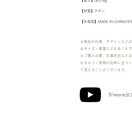
【重さ】(約)18g
【材質】チタン
【生産国】MADE IN CHINA(中
※製品の仕様、デザインなど
※サイズ・重量などはあくま
​※ご購入の際、在庫状況など
※なるべく実物の色味に近づ
て見えることがございます。
​S'mo