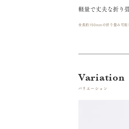
軽量で丈夫な折り
全長約150mmの折り畳み可
​Variation
​バリエーション