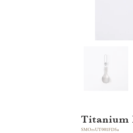
Titanium
SMOrsUT001FDSa