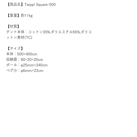
【商品名】Tarppi Square-500
【重量】約11kg
【材質】
テント本体：コットン35%,ポリエステル65%,ポリコ
ットン素材(TC)
【サイズ】
本体：500×400cm
収納袋：80×20×20cm
ポール：φ25mm×240cm
ペグ小：φ6mm×22cm
ロープ：5.5m×4＋3.3m×4＋1m×2
【同梱物】同梱物：タープ本体、ポール×2、ペグ
×10、ガイロープ×10、ペグバッグ、ポールバッ
グ、収納バッグ
【製造国】CHINA
※製品の仕様、デザインなどは予告なく変更する場合がご
ざいます。
※サイズ・重量などはあくまで目安です。製品によっては