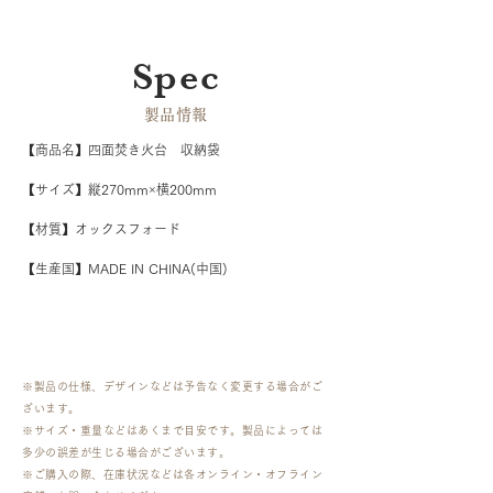
Spec
​製品情報
【商品名】四面焚き火台　収納袋
【サイズ】縦270mm×横200mm
【材質】オックスフォード
【生産国】MADE IN CHINA(中国)
※製品の仕様、デザインなどは予告なく変更する場合がご
ざいます。
※サイズ・重量などはあくまで目安です。製品によっては
多少の誤差が生じる場合がございます。
​※ご購入の際、在庫状況などは各オンライン・オフライン