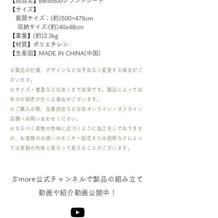
【商品名】Bello500グランドシート
【サイズ】
　展開サイズ：(約)500×476cm
    収納サイズ:(約)40x48cm
【重量】(約)2.3kg
【材質】ポリエチレン
【生産国】MADE IN CHINA(中国)
※製品の仕様、デザインなどは予告なく変更する場合がご
ざいます。
※サイズ・重量などはあくまで目安です。製品によっては
多少の誤差が生じる場合がございます。
​※ご購入の際、在庫状況などは各オンライン・オフライン
店舗へお問い合わせください。
※なるべく実物の色味に近づくように加工をしております
が、お客様のお使いのモニター設定または照明などによっ
ては実物の色味と異なって見えることがございます。
​S'more公式チャンネルで製品の組み立て
動画や紹介動画公開中！