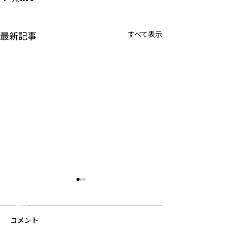
最新記事
すべて表示
JOUNAL
PRODUCTS
S
’
more
​- テント・タープ
​- ファニチャー
- 食器・調理器具
- 焚き火用品
- 寝具
- 収納
- ランタン・ライト
コメント