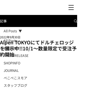
記事
All Posts
2022年9月30日
All Posts
Alpen TOKYOにてドルチェロッジ
を展示中!!10/1～数量限定で受注予
お知らせ
約開始
PRESS RELEASE
SHOPINFO
JOURNAL
ぺこぺこスモア
スタッフブログ