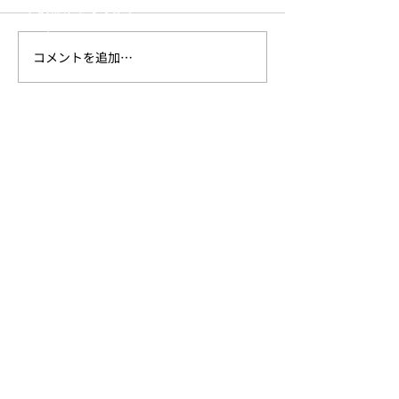
- その他キャンプギア
- アパレル
コメントを追加…
新作Urban Series発売の
新作アパレル発
Trails
お知らせ
らせ
SHOP
ONLINE STORE
Amazon
楽天
ヨドバシカメラ
ビックカメラ
正規取扱い店舗
SUPPORT
- ​取扱説明書
- ​保証について