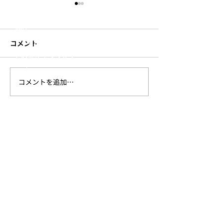
- 寝具
- 収納
- ランタン・ライト
コメント
- その他キャンプギア
- アパレル
コメントを追加…
新作Urban Series発売の
新作アパレル発
Trails
お知らせ
らせ
SHOP
ONLINE STORE
Amazon
楽天
ヨドバシカメラ
ビックカメラ
正規取扱い店舗