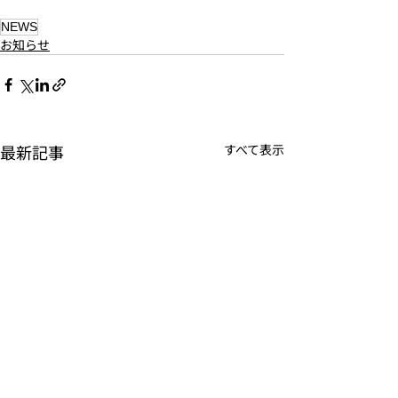
​NEWS
お知らせ
最新記事
すべて表示
JOUNAL
PRODUCTS
S
’
more
​- テント・タープ
​- ファニチャー
- 食器・調理器具
- 焚き火用品