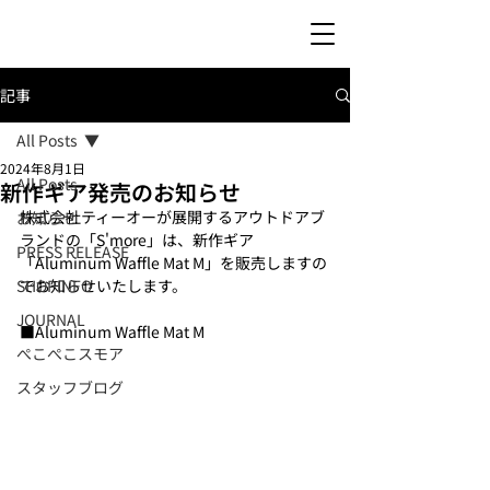
記事
All Posts
2024年8月1日
All Posts
新作ギア発売のお知らせ
株式会社ティーオーが展開するアウトドアブ
お知らせ
ランドの「S'more」は、新作ギア
PRESS RELEASE
「
Aluminum Waffle Mat M
」を販売しますの
SHOPINFO
でお知らせいたします。
JOURNAL
■
Aluminum Waffle Mat M
ぺこぺこスモア
スタッフブログ