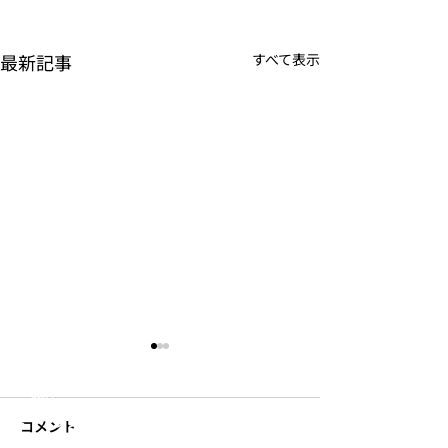
最新記事
すべて表示
JOUNAL
PRODUCTS
S
’
more
​- テント・タープ
​- ファニチャー
- 食器・調理器具
- 焚き火用品
- 寝具
- 収納
- ランタン・ライト
コメント