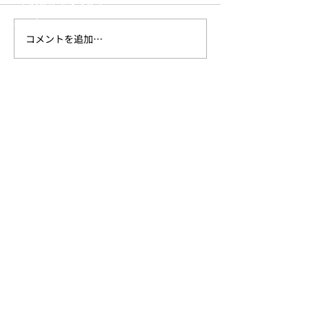
- その他キャンプギア
- アパレル
コメントを追加…
新作Urban Series発売の
新作アパレル発
Trails
お知らせ
らせ
SHOP
ONLINE STORE
Amazon
楽天
ヨドバシカメラ
ビックカメラ
正規取扱い店舗
SUPPORT
- ​取扱説明書
- ​保証について