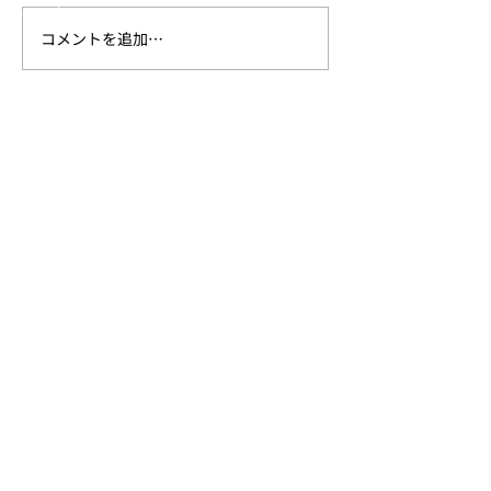
- アパレル
コメントを追加…
新作Urban Series発売の
新作アパレル発
Trails
お知らせ
らせ
SHOP
ONLINE STORE
Amazon
楽天
ヨドバシカメラ
ビックカメラ
正規取扱い店舗
SUPPORT
- ​取扱説明書
- ​保証について
- ​クリーニングについて