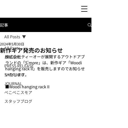
記事
All Posts
2024年5月30日
All Posts
新作ギア発売のお知らせ
株式会社ティーオーが展開するアウトドアブ
お知らせ
ランドの「S'more」は、新作ギア「
Woodi 
PRESS RELEASE
hanging rack II
」を販売しますのでお知らせ
SHOPINFO
いたします。
JOURNAL
■
Woodi hanging rack II
ぺこぺこスモア
スタッフブログ