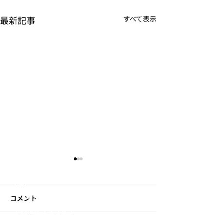
最新記事
すべて表示
JOUNAL
PRODUCTS
S
’
more
​- テント・タープ
​- ファニチャー
- 食器・調理器具
- 焚き火用品
- 寝具
- 収納
- ランタン・ライト
コメント
- その他キャンプギア