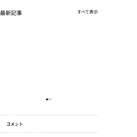
最新記事
すべて表示
JOUNAL
PRODUCTS
S
’
more
​- テント・タープ
​- ファニチャー
- 食器・調理器具
- 焚き火用品
- 寝具
- 収納
- ランタン・ライト
コメント
- その他キャンプギア