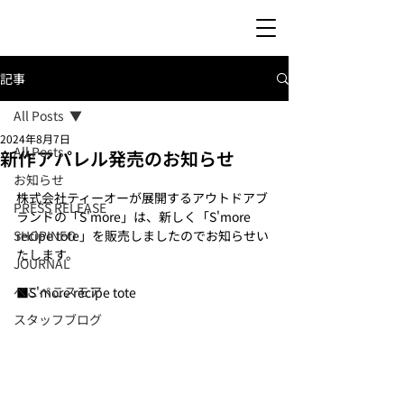
記事
All Posts
2024年8月7日
All Posts
新作アパレル発売のお知らせ
お知らせ
株式会社ティーオーが展開するアウトドアブ
PRESS RELEASE
ランドの「S'more」は、新しく「
S'more 
SHOPINFO
recipe tote
」を販売しましたのでお知らせい
たします。
JOURNAL
ぺこぺこスモア
■
S'more recipe tote
スタッフブログ