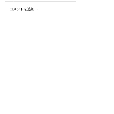
- アパレル
コメントを追加…
新作Urban Series発売の
新作アパレル発
Trails
お知らせ
らせ
SHOP
ONLINE STORE
Amazon
楽天
ヨドバシカメラ
ビックカメラ
正規取扱い店舗
SUPPORT
- ​取扱説明書
- ​保証について
- ​クリーニングについて