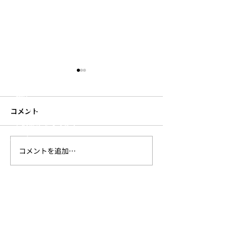
S
’
more
​- テント・タープ
​- ファニチャー
- 食器・調理器具
- 焚き火用品
- 寝具
- 収納
- ランタン・ライト
コメント
- その他キャンプギア
- アパレル
コメントを追加…
新作Urban Series発売の
新作アパレル発
Trails
お知らせ
らせ
SHOP
ONLINE STORE
Amazon