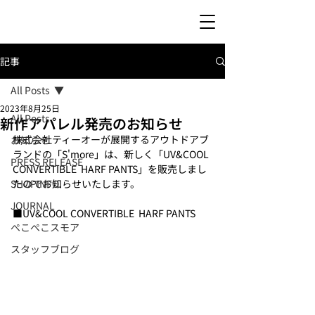
記事
All Posts
2023年8月25日
All Posts
新作アパレル発売のお知らせ
株式会社ティーオーが展開するアウトドアブ
お知らせ
ランドの「S'more」は、新しく「UV&COOL 
PRESS RELEASE
CONVERTIBLE  HARF PANTS」を販売しまし
SHOPINFO
たのでお知らせいたします。 
JOURNAL
■UV&COOL CONVERTIBLE  HARF PANTS
ぺこぺこスモア
スタッフブログ